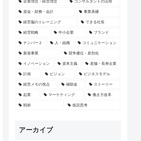
企業理念・経営理念
コンサルタントの活用
資金・財務・会計
事業承継
経営脳のトレーニング
できる社長
経営戦略
中小企業
ブランド
ナンバー２
人・組織
コミュニケーション
新規事業
競争優位・差別化
イノベーション
資本主義
老舗・長寿企業
計画
ビジョン
ビジネスモデル
経営メモの視点
補助金
ストーリー
起業
マーケティング
働き方改革
戦術
仮説思考
アーカイブ