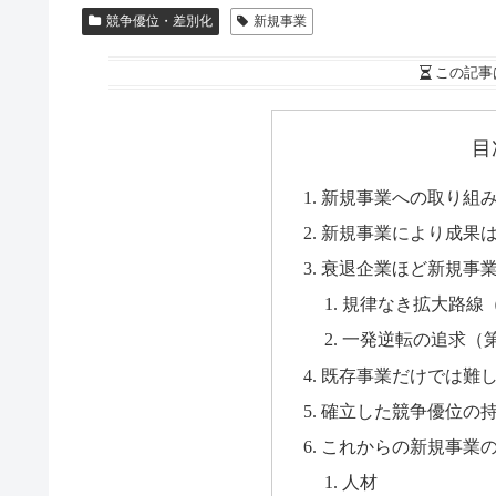
競争優位・差別化
新規事業
この記事
目
新規事業への取り組
新規事業により成果
衰退企業ほど新規事
規律なき拡大路線
一発逆転の追求（
既存事業だけでは難
確立した競争優位の
これからの新規事業
人材