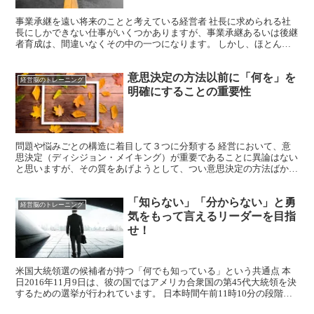
事業承継を遠い将来のことと考えている経営者 社長に求められる社
長にしかできない仕事がいくつかありますが、事業承継あるいは後継
者育成は、間違いなくその中の一つになります。 しかし、ほとんど
の社長は目先の売上は気にしていますが、事業承継とか後継...
意思決定の方法以前に「何を」を
経営脳のトレーニング
明確にすることの重要性
問題や悩みごとの構造に着目して３つに分類する 経営において、意
思決定（ディシジョン・メイキング）が重要であることに異論はない
と思いますが、その質をあげようとして、つい意思決定の方法ばかり
に目が向きがちではないでしょうか。 しかし、サイモンの...
「知らない」「分からない」と勇
経営脳のトレーニング
気をもって言えるリーダーを目指
せ！
米国大統領選の候補者が持つ「何でも知っている」という共通点 本
日2016年11月9日は、彼の国ではアメリカ合衆国の第45代大統領を決
するための選挙が行われています。 日本時間午前11時10分の段階で
は、クリントン vs トランプの選挙人票数...