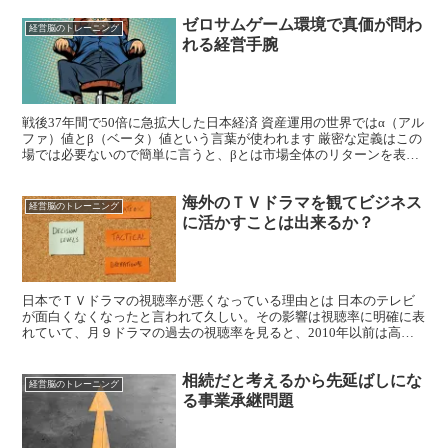
ゼロサムゲーム環境で真価が問わ
経営脳のトレーニング
れる経営手腕
戦後37年間で50倍に急拡大した日本経済 資産運用の世界ではα（アル
ファ）値とβ（ベータ）値という言葉が使われます 厳密な定義はこの
場では必要ないので簡単に言うと、βとは市場全体のリターンを表す
言葉で、αとは個別銘柄のリターンとなります。α...
海外のＴＶドラマを観てビジネス
経営脳のトレーニング
に活かすことは出来るか？
日本でＴＶドラマの視聴率が悪くなっている理由とは 日本のテレビ
が面白くなくなったと言われて久しい。その影響は視聴率に明確に表
れていて、月９ドラマの過去の視聴率を見ると、2010年以前は高視
聴率を獲得したドラマが目白押しですが、2010年以降...
相続だと考えるから先延ばしにな
経営脳のトレーニング
る事業承継問題