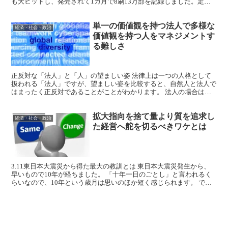
も大ヒットし、発売されて1カ月で8刷13万部を記録しました。定価
5940円（税込）、728ページ、 厚さ約4セ...
単一の価値観を持つ法人で多様な
経済・社会・政治
価値観を持つ人をマネジメントす
る難しさ
正反対な「法人」と「人」の望ましい姿 法律上は一つの人格として
扱われる「法人」ですが、望ましい姿を比較すると、自然人と法人で
はまったく正反対であることがことがわかります。 法人の場合は、
以下のような振る舞いをすることが望ましいとされています...
拡大指向を捨て量より質を追求し
経済・社会・政治
た経営へ舵を切るべきワケとは
3.11東日本大震災から得た最大の教訓とは 東日本大震災発生から、
早いもので10年が経ちました。 「十年一日のごとし」と言われるく
らいなので、10年という歳月は思いのほか短く感じられます。 で
も、この大震災は「喉元過ぎれば熱さを忘れる」「雨...