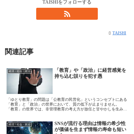
TAISHIをフォローする
TAISHI
関連記事
「教育」や「政治」に経営感覚を
経済・社会・政治
持ち込む誤りを犯す愚
「ゆとり教育」の問題は「公教育の民営化」というコンセプトにある
「教育」と「政治」の世界において、質の低下が止まりません。
「教育」の世界では、非管理教育の考え方が放任と甘やかしを生み、
子どもたちの我が儘を招き、教師の権威を否定し、その結果...
SNSが流行る理由は情報の希少性
経済・社会・政治
が価値を生まず情報の寿命も短い