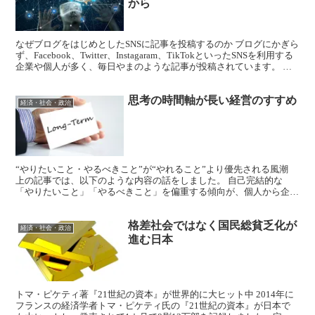
から
なぜブログをはじめとしたSNSに記事を投稿するのか ブログにかぎら
ず、Facebook、Twitter、Instagaram、TikTokといったSNSを利用する
企業や個人が多く、毎日やまのような記事が投稿されています。 個
人については「自...
思考の時間軸が長い経営のすすめ
経済・社会・政治
“やりたいこと・やるべきこと”が“やれること”より優先される風潮
上の記事では、以下のような内容の話をしました。 自己完結的な
「やりたいこと」「やるべきこと」を偏重する傾向が、個人から企業
経営の中まで波及している。 他者のニーズを見出し、ニ...
格差社会ではなく国民総貧乏化が
経済・社会・政治
進む日本
トマ・ピケティ著『21世紀の資本』が世界的に大ヒット中 2014年に
フランスの経済学者トマ・ピケティ氏の『21世紀の資本』が日本で