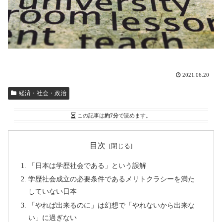
2021.06.20
経済・社会・政治
この記事は
約7分
で読めます。
目次
「日本は学歴社会である」という誤解
学歴社会成立の必要条件であるメリトクラシーを満た
していない日本
「やれば出来るのに」は幻想で「やれないから出来な
い」に過ぎない