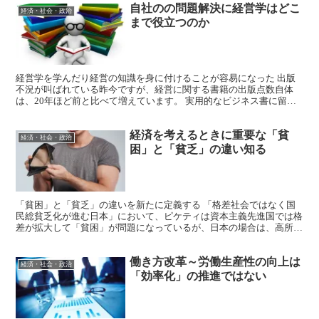
自社のの問題解決に経営学はどこ
経済・社会・政治
まで役立つのか
経営学を学んだり経営の知識を身に付けることが容易になった 出版
不況が叫ばれている昨今ですが、経営に関する書籍の出版点数自体
は、20年ほど前と比べて増えています。 実用的なビジネス書に留ま
らず、経営学のエッセンスが詰まった濃い内容の本も、Am...
経済を考えるときに重要な「貧
経済・社会・政治
困」と「貧乏」の違い知る
「貧困」と「貧乏」の違いを新たに定義する 「格差社会ではなく国
民総貧乏化が進む日本」において、ピケティは資本主義先進国では格
差が拡大して「貧困」が問題になっているが、日本の場合は、高所得
者の割合は増えない一方で、中間層が解体されて低所得層に...
働き方改革～労働生産性の向上は
経済・社会・政治
「効率化」の推進ではない