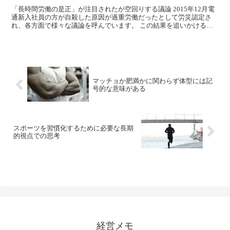
「長時間労働の是正」が注目されたが空回りする議論 2015年12月電
通新入社員の方が自殺した原因が過重労働だったとして労災認定さ
れ、各方面で様々な議論を呼んでいます。 この結果を追いかけるよ
うに、厚労省から『平成28年度版過労死等防止対策白...
マッチョか肥満かに関わらず体型には記
号的な意味がある
スポーツを習慣化するために必要な長期
的視点での思考
経営メモ