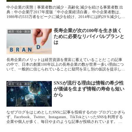
中小企業の実態｜事業者数の減少・高齢化 減少を続ける事業者数 出
典：中小企業庁2017年度版「中小企業経済白書」 中小企業者数は、
1986年の533万者をピークに減少を続け、2014年には約29％減少して
381万者となりました。 小規模事業...
長寿企業が次の100年を生き抜く
経済・社会・政治
ために必要なリバイバルプランと
は
長寿企業のメリットは経営資源を豊富に蓄えていることだ この記事
の中で、日本の創業100年以上の長寿企業の数が世界一多い理由につ
いて、一般的に信じられていることに疑問を呈し別の仮説を提示しま
した。 その中で、実は最近になって長寿企業の倒産が増...
SNSが流行る理由は情報の希少性
経済・社会・政治
が価値を生まず情報の寿命も短い
から
なぜブログをはじめとしたSNSに記事を投稿するのか ブログにかぎら
ず、Facebook、Twitter、Instagaram、TikTokといったSNSを利用する
企業や個人が多く、毎日やまのような記事が投稿されています。 個
人については「自...