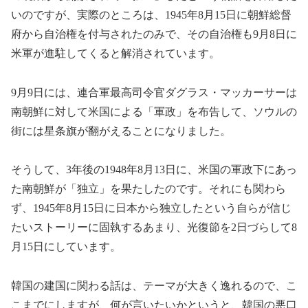
いのですが、実際のところは、1945年8月15日に朝鮮総督
府から自治権を付与されたのみで、その自治権も9月8日に
米軍が進駐してくると解消されています。
9月9日には、連合軍最高司令官ダグラス・マッカーサーは
南朝鮮に対して米国による「軍政」を布告して、ソウルの
街には星条旗が翻がえることになりました。
そうして、3年後の1948年8月13日に、米国の軍政下にあっ
た南朝鮮が「独立」を果たしたのです。それにも関わら
ず、1945年8月15日に日本から独立したという自らが信じ
たいストーリーに固執するあまり、光復節を2日づらして8
月15日にしています。
韓国の建国に関わる話は、テーマが大きく逸れるので、こ
こまでにしますが、何が言いたいかというと、韓国の悪口