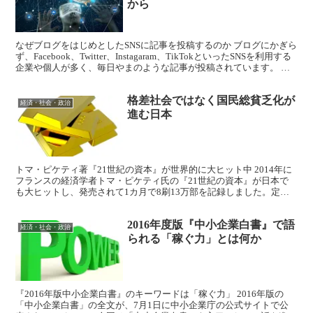
から
なぜブログをはじめとしたSNSに記事を投稿するのか ブログにかぎら
ず、Facebook、Twitter、Instagaram、TikTokといったSNSを利用する
企業や個人が多く、毎日やまのような記事が投稿されています。 個
人については「自...
格差社会ではなく国民総貧乏化が
経済・社会・政治
進む日本
トマ・ピケティ著『21世紀の資本』が世界的に大ヒット中 2014年に
フランスの経済学者トマ・ピケティ氏の『21世紀の資本』が日本で
も大ヒットし、発売されて1カ月で8刷13万部を記録しました。定価
5940円（税込）、728ページ、 厚さ約4セ...
2016年度版『中小企業白書』で語
経済・社会・政治
られる「稼ぐ力」とは何か
『2016年版中小企業白書』のキーワードは「稼ぐ力」 2016年版の
「中小企業白書」の全文が、7月1日に中小企業庁の公式サイトで公