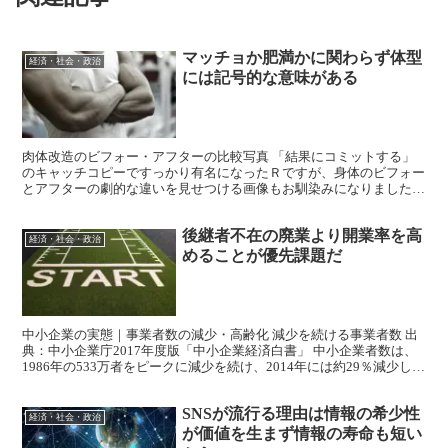
マッチョか肥満かに関わらず体型
経済・社会・政治
には記号的な意味がある
肉体改造のビフォー・アフターの比較写真 「結果にコミットする」
のキャッチコピーですっかり有名になったＲですが、身体のビフォー
とアフターの劇的な違いを見せつける画像もお馴染みになりました。
参考画像▼ 似たような写真ですが、少し前に世界中で話...
後継者不在の廃業より開業率を高
経済・社会・政治
めることが優先課題だ
中小企業の実態｜事業者数の減少・高齢化 減少を続ける事業者数 出
典：中小企業庁2017年度版「中小企業経済白書」 中小企業者数は、
1986年の533万者をピークに減少を続け、2014年には約29％減少して
381万者となりました。 小規模事業...
SNSが流行る理由は情報の希少性
経済・社会・政治
が価値を生まず情報の寿命も短い