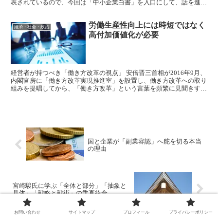
表されているので、今回は「中小企業白書」を入口にして、話を進め
たいと思います。 2016年版「中小企業白書」 ...
労働生産性向上には時短ではなく
経済・社会・政治
高付加価値化が必要
経営者が持つべき「働き方改革の視点」 安倍晋三首相が2016年9月、
内閣官房に「働き方改革実現推進室」を設置し、働き方改革への取り
組みを提唱してから、「働き方改革」という言葉を頻繁に見聞きする
ようになりました。その結果、経営上無視出来ないテ...
国と企業が「副業容認」へ舵を切る本当
の理由
宮崎駿氏に学ぶ「全体と部分」「抽象と
具体」「戦略と戦術」の垂直統合
お問い合わせ
サイトマップ
プロフィール
プライバシーポリシー