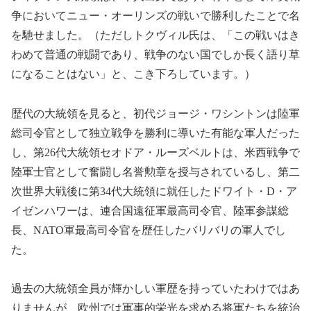
争においてニュー・オーリンズの戦いで勝利したことで名
を馳せました。（ただしトクヴィル氏は、「この戦いはき
わめて普通の戦闘であり、戦争のない国でしか長く語り草
になることはない」と、こき下ろしています。）
歴代の大統領を見ると、初代ジョージ・ワシントンは陸軍
総司令官として独立戦争を勝利に導いた有能な軍人だった
し、第26代大統領セオドア・ルーズベルトは、米西戦争で
陸軍士官として奮闘し名誉勲章を授与されているし、第二
次世界大戦後に第34代大統領に就任したドワイト・D・ア
イゼンハワーは、連合国遠征軍最高司令官、陸軍参謀総
長、NATO軍最高司令官を歴任したバリバリの軍人でし
た。
過去の大統領全員が輝かしい軍歴を持っていたわけではあ
りませんが、欧州では軍事的栄光を求める将軍たちを統治