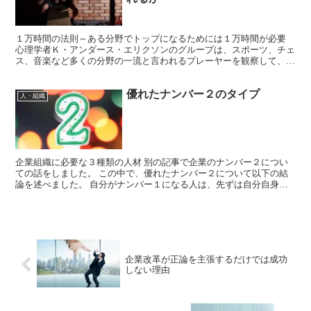
１万時間の法則～ある分野でトップになるためには１万時間が必要
心理学者Ｋ・アンダース・エリクソンのグループは、スポーツ、チェ
ス、音楽など多くの分野の一流と言われるプレーヤーを観察して、共
通した特徴があることを発見しました。 トップ・プレーヤ...
優れたナンバー２のタイプ
人・組織
企業組織に必要な３種類の人材 別の記事で企業のナンバー２につい
ての話をしました。 この中で、優れたナンバー２について以下の結
論を述べました。 自分がナンバー１になる人は、先ずは自分自身を
見つめ、得意不得意を見極めることで、必要なナンバー２を...
企業改革が正論を主張するだけでは成功
しない理由