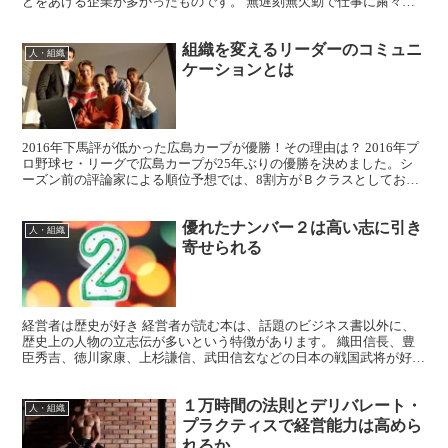
どをあげる企業が多かったものです。 無遅刻無欠勤で仕事に粛々と
取り組む、寡黙でもいいから頑強な不言実行タイプが好まれて...
組織を変えるリーダーのコミュニ
人・組織
ケーションとは
2016年下馬評が低かった広島カープが優勝！その理由は？ 2016年プ
ロ野球セ・リーグで広島カープが25年ぶりの優勝を決めました。シ
ーズン前の評論家による順位予想では、8割方がＢクラスとしてお
り、１位予想をしていたのは広島ＯＢを中心とした数...
優れたナンバー２は高い志に引き
人・組織
寄せられる
経営者は歴史が好き 経営者が読む本は、話題のビジネス書以外に、
歴史上の人物の立志伝が多いという特徴があります。 織田信長、豊
臣秀吉、徳川家康、上杉謙信、武田信玄などの日本の戦国武将が好ま
れているのは、言うまでもありません。 経営戦略において...
１万時間の法則とデリバレート・
人・組織
プラクティスで経営能力は高めら
れるか