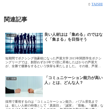
TAISHI
関連記事
良い人材はは「集める」のではな
人・組織
く「集まる」を目指そう
短期間でボクシング強豪校になった芦屋大学 2015年関西学生ボクシ
ングリーグでは、創部わずか3年で1部に昇格したばかりの芦屋大
が、全勝で優勝をするという快挙を果たしました。 その後、芦屋大
学は2017年まで三連覇をして、2018年は近畿大学...
「コミュニケーション能力が高い
人・組織
人」とは、どんな人？
採用で重視するのは「コミュニケーション能力」 バブル景気まで
は、欲しい人材の特徴として「真面目」「誠実」「勤勉」「健康」な