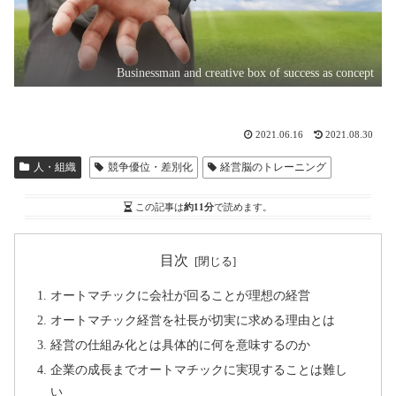
Businessman and creative box of success as concept
2021.06.16
2021.08.30
人・組織
競争優位・差別化
経営脳のトレーニング
この記事は
約11分
で読めます。
目次
オートマチックに会社が回ることが理想の経営
オートマチック経営を社長が切実に求める理由とは
経営の仕組み化とは具体的に何を意味するのか
企業の成長までオートマチックに実現することは難し
い